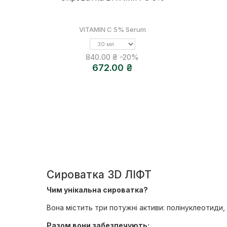
VITAMIN C 5% Serum
Об'єм
840.00 ₴
-20%
672.00 ₴
Сироватка 3D ЛІФТ
Чим унікальна сироватка?
Вона містить три потужні активи: полінуклеотиди,
Разом вони забезпечують: