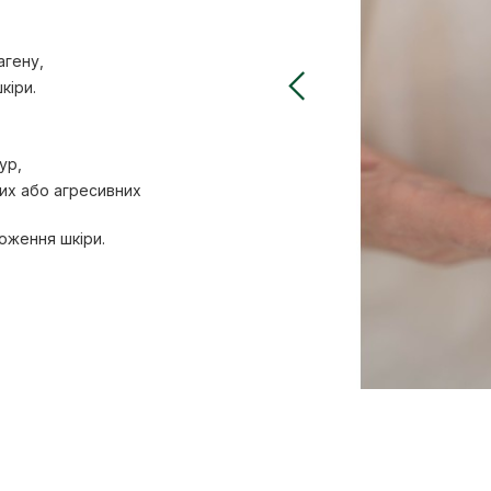
агену,
кіри.
ур,
них або агресивних
оження шкіри.