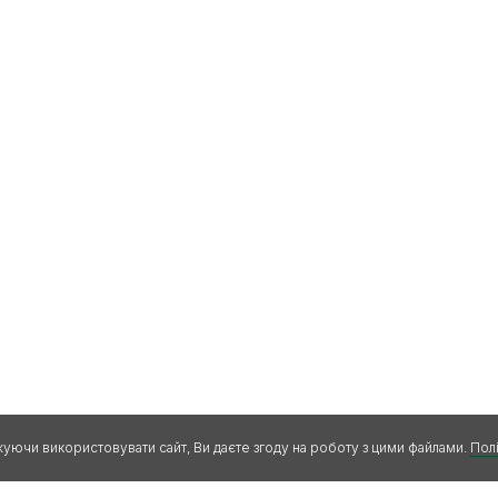
жуючи використовувати сайт, Ви даєте згоду на роботу з цими файлами.
Полі