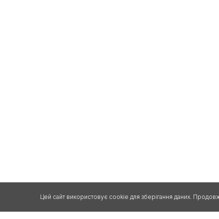
Цей сайт використовує cookie для зберігання даних. Продов