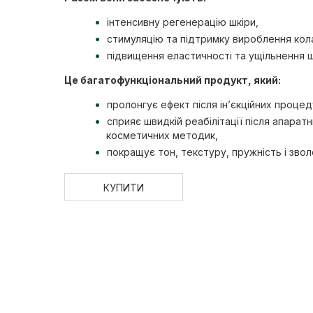
інтенсивну регенерацію шкіри,
стимуляцію та підтримку вироблення кол
підвищення еластичності та ущільнення ш
Це багатофункціональний продукт, який:
пролонгує ефект після ін’єкційних процед
сприяє швидкій реабілітації після апарат
косметичних методик,
покращує тон, текстуру, пружність і звол
КУПИТИ