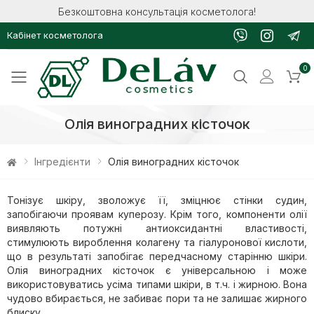
Безкоштовна консультація косметолога!
Кабінет косметолога
0
Toggle mobile menu
Олія виноградних кісточок
Інгредієнти
Олія виноградних кісточок
Тонізує шкіру, зволожує її, зміцнює стінки судин,
запобігаючи проявам куперозу. Крім того, компоненти олії
виявляють потужні антиоксидантні властивості,
стимулюють вироблення колагену та гіалуронової кислоти,
що в результаті запобігає передчасному старінню шкіри.
Олія виноградних кісточок є універсальною і може
використовуватись усіма типами шкіри, в т.ч. і жирною. Вона
чудово вбирається, не забиває пори та не залишає жирного
блиску.