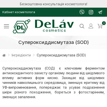
Безкоштовна консультація косметолога!
Кабінет косметолога
0
Toggle mobile menu
Супероксиддисмутаза (SOD)
Інгредієнти
Супероксиддисмутаза (SOD)
Супероксиддисмутаза (СОД) є ключовим ферментом
антиоксидантного захисту організму людини від шкідливого
впливу активних форм кисню. Захищає від шкідливих
чинників навколишнього середовища, зменшує еритему від
УФ-випромінювання, попереджає та усуває подразнення
шкіри різного походження, бореться з фотостарінням,
зменшує запалення.