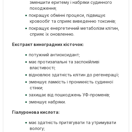
зменшити еритему і набряки судинного
походження;
покращує обмінні процеси, підвищує
кровообіг та сприяє виведенню токсинів;
покращує енергетичний метаболізм клітин,
сприяє їх оновленню.
Екстракт виноградних кісточок:
потужний антиоксидант;
має протизапальні та заспокійливі
властивості;
відновлює здатність клітин до регенерації;
зменшує ламкість і проникність судинної
стінки;
захищає від пошкоджень УФ-променів;
зменшує набряки.
Гіалуронова кислота:
має здатність притягувати та утримувати
вологу;