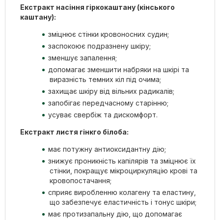
Екстракт насіння гіркокаштану (кінського
каштану):
зміцнює стінки кровоносних судин;
заспокоює подразнену шкіру;
зменшує запалення;
допомагає зменшити набряки на шкірі та
виразність темних кіл під очима;
захищає шкіру від вільних радикалів;
запобігає передчасному старінню;
усуває свербіж та дискомфорт.
Екстракт листя гінкго білоба:
має потужну антиоксидантну дію;
знижує проникність капілярів та зміцнює їх
стінки, покращує мікроциркуляцію крові та
кровопостачання;
сприяє виробленню колагену та еластину,
що забезпечує еластичність і тонус шкіри;
має протизапальну дію, що допомагає