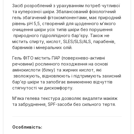
Засіб розроблений з урахуванням потреб чутливої
та куперозної шкіри. Збалансований фізіологічний
гель збагачений фітокомпонентами, має природний
рівень pH 5,5, створений для щоденного м’якого
очищення шкіри усіх типів шкіри без порушення
природного гідроліпідного бар’єру. Також не
містить спирту, кислот, SLES/SLS/ALS, парабенів,
барвників і мінеральних олій.
Гель ФІТО містить ПАР (поверхнево-активні
речовини) рослинного походження на основі
амінокислоти (білку) та жирних кислот, які
зволожують, відновлюють і підтримують захисний
бар’єр шкіри та запобігає виникненню відчуттів
стягнутості чи дискомфорту.
М’яка гелева текстура дозволяє видаляти макіяж
та забруднення, SPF-засоби без сильного тертя.
Особливість: