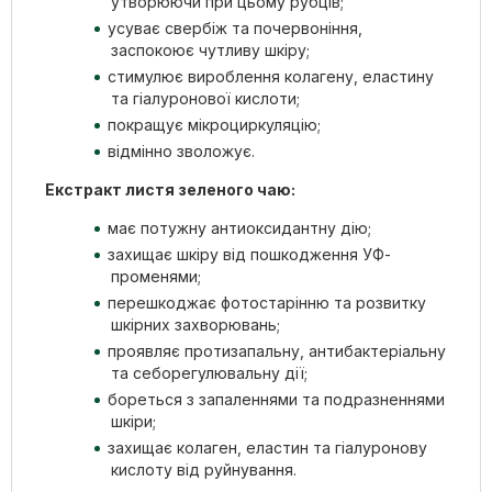
утворюючи при цьому рубців;
усуває свербіж та почервоніння,
заспокоює чутливу шкіру;
стимулює вироблення колагену, еластину
та гіалуронової кислоти;
покращує мікроциркуляцію;
відмінно зволожує.
Екстракт листя зеленого чаю:
має потужну антиоксидантну дію;
захищає шкіру від пошкодження УФ-
променями;
перешкоджає фотостарінню та розвитку
шкірних захворювань;
проявляє протизапальну, антибактеріальну
та себорегулювальну дії;
бореться з запаленнями та подразненнями
шкіри;
захищає колаген, еластин та гіалуронову
кислоту від руйнування.