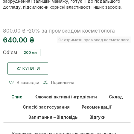
забруднення і залишки макіяжу, готує її до подальшого
догляду, підсилюючи корисні властивості інших засобів.
800.00 ₴
-20%
за промокодом косметолога
640.00 ₴
Як отримати промокод косметолога
Об'єм
200 мл
КУПИТИ
В закладки
Порівняння
Опис
Ключові активні інгредієнти
Склад
Спосіб застосування
Рекомендації
Запитання – Відповідь
Відгуки
Комплекс активних інгредієнтів сприяє усуненню