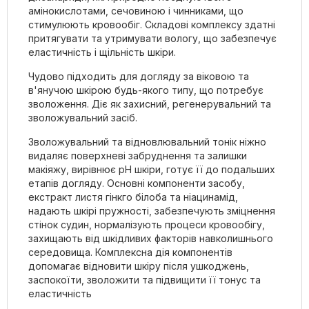
амінокислотами, сечовиною і чинниками, що
стимулюють кровообіг. Складові комплексу здатні
притягувати та утримувати вологу, що забезпечує
еластичність і щільність шкіри.
Чудово підходить для догляду за віковою та
в'янучою шкірою будь-якого типу, що потребує
зволоження. Діє як захисний, регенерувальний та
зволожувальний засіб.
Зволожувальний та відновлювальний тонік ніжно
видаляє поверхневі забруднення та залишки
макіяжу, вирівнює pH шкіри, готує її до подальших
етапів догляду. Основні компоненти засобу,
екстракт листя гінкго білоба та ніацинамід,
надають шкірі пружності, забезпечують зміцнення
стінок судин, нормалізують процеси кровообігу,
захищають від шкідливих факторів навколишнього
середовища. Комплексна дія компонентів
допомагає відновити шкіру після ушкоджень,
заспокоїти, зволожити та підвищити її тонус та
еластичність