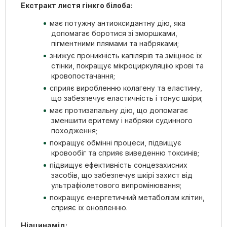
Екстракт листя гінкго білоба:
має потужну антиоксидантну дію, яка
допомагає боротися зі зморшками,
пігментними плямами та набряками;
знижує проникність капілярів та зміцнює їх
стінки, покращує мікроциркуляцію крові та
кровопостачання;
сприяє виробленню колагену та еластину,
що забезпечує еластичність і тонус шкіри;
має протизапальну дію, що допомагає
зменшити еритему і набряки судинного
походження;
покращує обмінні процеси, підвищує
кровообіг та сприяє виведенню токсинів;
підвищує ефективність сонцезахисних
засобів, що забезпечує шкірі захист від
ультрафіолетового випромінювання;
покращує енергетичний метаболізм клітин,
сприяє їх оновленню.
Ніацинамід: