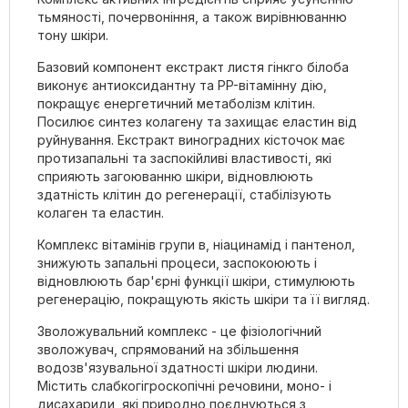
тьмяності, почервоніння, а також вирівнюванню
тону шкіри.
Базовий компонент екстракт листя гінкго білоба
виконує антиоксидантну та PP-вітамінну дію,
покращує енергетичний метаболізм клітин.
Посилює синтез колагену та захищає еластин від
руйнування. Екстракт виноградних кісточок має
протизапальні та заспокійливі властивості, які
сприяють загоюванню шкіри, відновлюють
здатність клітин до регенерації, стабілізують
колаген та еластин.
Комплекс вітамінів групи в, ніацинамід і пантенол,
знижують запальні процеси, заспокоюють і
відновлюють бар'єрні функції шкіри, стимулюють
регенерацію, покращують якість шкіри та її вигляд.
Зволожувальний комплекс - це фізіологічний
зволожувач, спрямований на збільшення
водозв'язувальної здатності шкіри людини.
Містить слабкогігроскопічні речовини, моно- і
дисахариди, які природно поєднуються з