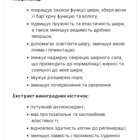
покращує захисні функції шкіри, зберігаючи
її бар'єрну функцію та вологу;
підвищує пружність та еластичність шкіри,
а також зменшує видимість дрібних
зморщок;
допомагає освітлити шкіру, зменшує вікові
плями і пігментацію;
знижує надмірну секрецію шкірного сала,
що призводить до нормалізації жирної та
схильної до акне шкіри;
звужує розширені пори;
зменшує почервоніння та запалення.
Екстракт виноградних кісточок:
потужний антиоксидант;
має протизапальні та заспокійливі
властивості;
відновлює здатність клітин до регенерації;
зменшує ламкість і проникність судинної