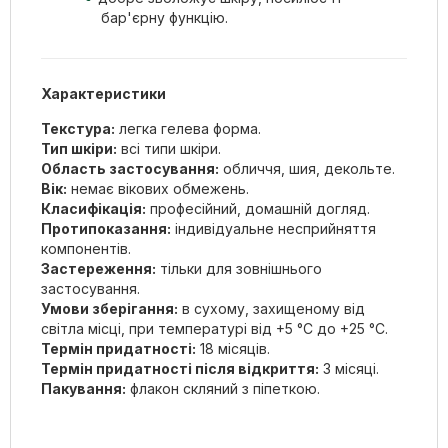
бар'єрну функцію.
Характеристики
Текстура:
легка гелева форма.
Тип шкіри:
всі типи шкіри.
Область застосування:
обличчя, шия, декольте.
Вік:
немає вікових обмежень.
Класифікація:
професійний, домашній догляд.
Протипоказання:
індивідуальне несприйняття
компонентів.
Застереження:
тільки для зовнішнього
застосування.
Умови зберігання:
в сухому, захищеному від
світла місці, при температурі від +5 °С до +25 °С.
Термін придатності:
18 місяців.
Термін придатності після відкриття:
3 місяці.
Пакування:
флакон скляний з піпеткою.