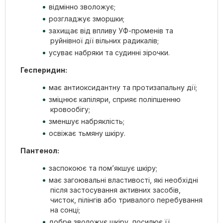
відмінно зволожує;
розгладжує зморшки;
захищає від впливу УФ-променів та
руйнівної дії вільних радикалів;
усуває набряки та судинні зірочки.
Гесперидин:
має антиоксидантну та протизапальну дії;
зміцнює капіляри, сприяє поліпшенню
кровообігу;
зменшує набряклість;
освіжає тьмяну шкіру.
Пантенол:
заспокоює та пом’якшує шкіру;
має загоювальні властивості, які необхідні
після застосування активних засобів,
чисток, пілінгів або тривалого перебування
на сонці;
добре зволожує шкіру, посилює її