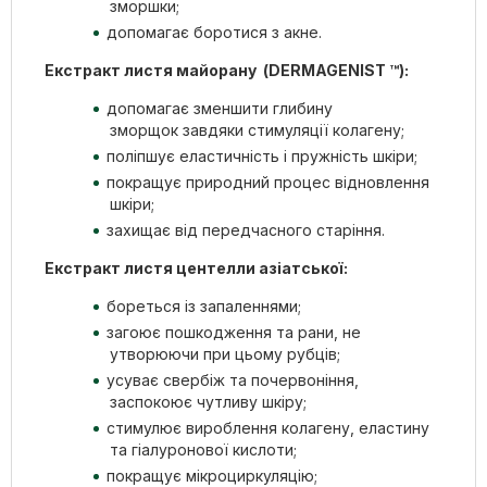
зморшки;
допомагає боротися з акне.
Екстракт листя майорану (DERMAGENIST ™):
допомагає зменшити глибину
зморщок завдяки стимуляції колагену;
поліпшує еластичність і пружність шкіри;
покращує природний процес відновлення
шкіри;
захищає від передчасного старіння.
Екстракт листя центелли азіатської:
бореться із запаленнями;
загоює пошкодження та рани, не
утворюючи при цьому рубців;
усуває свербіж та почервоніння,
заспокоює чутливу шкіру;
стимулює вироблення колагену, еластину
та гіалуронової кислоти;
покращує мікроциркуляцію;