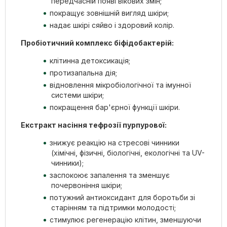
передчасній появі вікових змін;
покращує зовнішній вигляд шкіри;
надає шкірі сяйво і здоровий колір.
Пробіотичний комплекс біфідобактерій:
клітинна детоксикація;
протизапальна дія;
відновлення мікробіологічної та імунної
системи шкіри;
покращення бар'єрної функції шкіри.
Екстракт насіння тефрозії пурпурової:
знижує реакцію на стресові чинники
(хімічні, фізичні, біологічні, екологічні та UV-
чинники);
заспокоює запалення та зменшує
почервоніння шкіри;
потужний антиоксидант для боротьби зі
старінням та підтримки молодості;
стимулює регенерацію клітин, зменшуючи