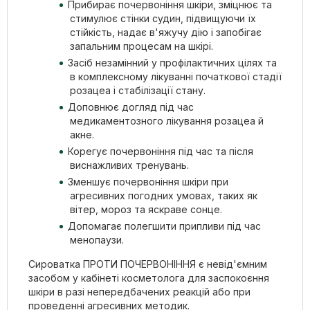
Прибирає почервоніння шкіри, зміцнює та
стимулює стінки судин, підвищуючи їх
стійкість, надає в'яжучу дію і запобігає
запальним процесам на шкірі.
Засіб незамінний у профілактичних цілях та
в комплексному лікуванні початкової стадії
розацеа і стабілізації стану.
Доповнює догляд під час
медикаментозного лікування розацеа й
акне.
Корегує почервоніння під час та після
виснажливих тренувань.
Зменшує почервоніння шкіри при
агресивних погодних умовах, таких як
вітер, мороз та яскраве сонце.
Допомагає полегшити припливи під час
менопаузи.
Сироватка ПРОТИ ПОЧЕРВОНІННЯ є невід'ємним
засобом у кабінеті косметолога для заспокоєння
шкіри в разі непередбачених реакцій або при
проведенні агресивних методик.