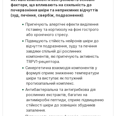
фактори, що впливають на схильність до
почервоніння шкіри та неприємних відчуттів
(зуд, печіння, свербіж, подразнення):
Пригнічують алергічні ефекти виділення
гістаміну та кортизолу на фоні гострого
або хронічного стресу.
Підвищують стійкість нейронів шкіри до
відчуття подразнення, зуду та печіння
завдяки спільній дії рослинних
компонентів, які пригнічують активність
TRPV1-рецептора.
Синергетична взаємодія компонентів у
формулі сприяє зниженню температури
шкіри та виступає як потужний
протизапальний комплекс.
Антибактеріальна та антигрибкова дія
рослинних екстрактів, багатих на
антимікробні пептиди, сприяє підвищенню
стійкості шкіри до зовнішніх збудників
запалення.