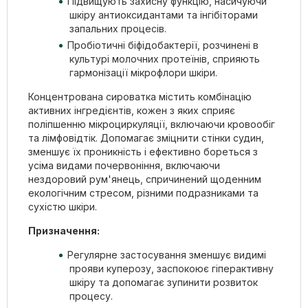
Підвищують захисну функцію, насичуючи
шкіру антиоксидантами та інгібіторами
запальних процесів.
Пробіотичні біфідобактерії, розчинені в
культурі молочних протеїнів, сприяють
гармонізації мікрофлори шкіри.
Концентрована сироватка містить комбінацію
активних інгредієнтів, кожен з яких сприяє
поліпшенню мікроциркуляції, включаючи кровообіг
та лімфовідтік. Допомагає зміцнити стінки судин,
зменшує їх проникність і ефективно бореться з
усіма видами почервоніння, включаючи
нездоровий рум'янець, спричинений щоденним
екологічним стресом, різними подразниками та
сухістю шкіри.
Призначення:
Регулярне застосування зменшує видимі
прояви куперозу, заспокоює гіперактивну
шкіру та допомагає зупинити розвиток
процесу.