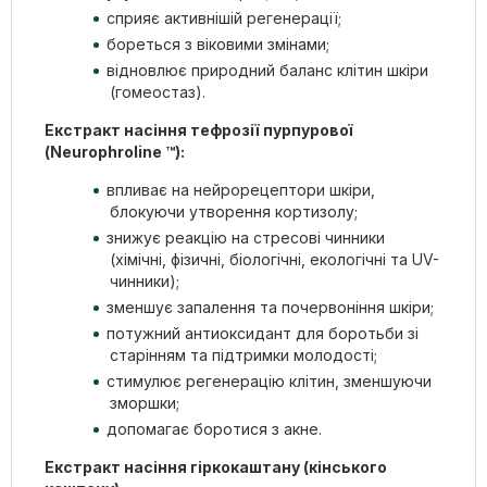
сприяє активнішій регенерації;
бореться з віковими змінами;
відновлює природний баланс клітин шкіри
(гомеостаз).
Екстракт насіння тефрозії пурпурової
(Neurophroline ™):
впливає на нейрорецептори шкіри,
блокуючи утворення кортизолу;
знижує реакцію на стресові чинники
(хімічні, фізичні, біологічні, екологічні та UV-
чинники);
зменшує запалення та почервоніння шкіри;
потужний антиоксидант для боротьби зі
старінням та підтримки молодості;
стимулює регенерацію клітин, зменшуючи
зморшки;
допомагає боротися з акне.
Екстракт насіння гіркокаштану (кінського