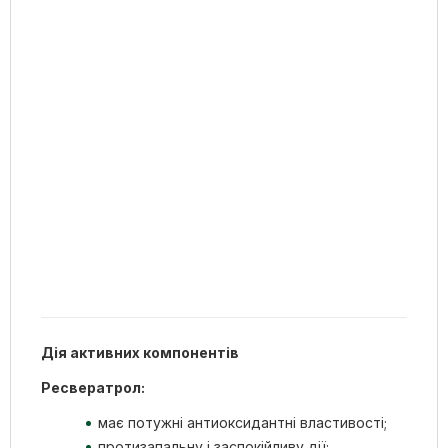
Дія активних компонентів
Ресвератрол:
має потужні антиоксидантні властивості;
протизапальну і заспокійливу дії;