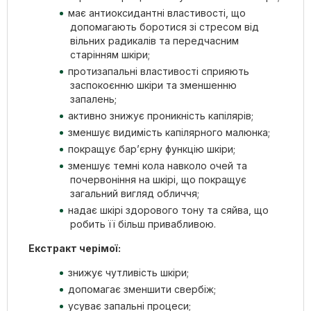
має антиоксидантні властивості, що
допомагають боротися зі стресом від
вільних радикалів та передчасним
старінням шкіри;
протизапальні властивості сприяють
заспокоєнню шкіри та зменшенню
запалень;
активно знижує проникність капілярів;
зменшує видимість капілярного малюнка;
покращує бар’єрну функцію шкіри;
зменшує темні кола навколо очей та
почервоніння на шкірі, що покращує
загальний вигляд обличчя;
надає шкірі здорового тону та сяйва, що
робить її більш привабливою.
Екстракт черімої:
знижує чутливість шкіри;
допомагає зменшити свербіж;
усуває запальні процеси;