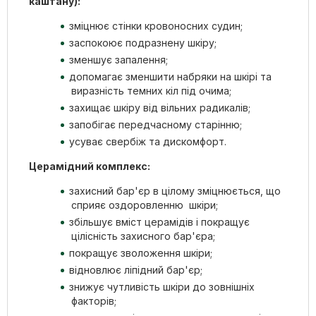
каштану):
зміцнює стінки кровоносних судин;
заспокоює подразнену шкіру;
зменшує запалення;
допомагає зменшити набряки на шкірі та
виразність темних кіл під очима;
захищає шкіру від вільних радикалів;
запобігає передчасному старінню;
усуває свербіж та дискомфорт.
Церамідний комплекс:
захисний бар'єр в цілому зміцнюється, що
сприяє оздоровленню шкіри;
збільшує вміст церамідів і покращує
цілісність захисного бар'єра;
покращує зволоження шкіри;
відновлює ліпідний бар'єр;
знижує чутливість шкіри до зовнішніх
факторів;