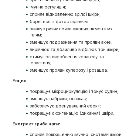
імунна регуляція;
сприяє відновленню зрілої шкіри;
бореться із фотостарінням;
знижує ризик появи вікових пігментних
плям;
зменшує подразнення та прояви акне;
вирівнює та дбайливо відбілює тон шкіри;
стимулює вироблення колагену та
еластину;
зменшує прояви куперозу і розацеа.
Есцин:
покращує мікроциркуляцію і тонус судин;
зменшує набряки, освіжає;
забезпечує дренувальний ефект;
покращує оксигенацію (дихання) шкіри.
Екстракт гриба чаги:
сприяє покращенню імунної системи шкіри;