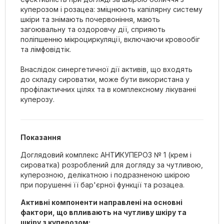
куперозом і розацеа: зміцнюють капілярну систему
шкіри та знімають почервоніння, мають
загоювальну та оздоровчу дії, сприяють
поліпшенню мікроциркуляції, включаючи кровообіг
та лімфовідтік.
Внаслідок синергетичної дії активів, що входять
до складу сироватки, може бути використана у
профілактичних цілях та в комплексному лікуванні
куперозу.
Показання
Доглядовий комплекс АНТИКУПЕРОЗ № 1 (крем і
сироватка) розроблений для догляду за чутливою,
куперозною, делікатною і подразненою шкірою
при порушенні її бар'єрної функції та розацеа.
Активні компоненти направлені на основні
фактори, що впливають на чутливу шкіру та
шкіру з куперозом: