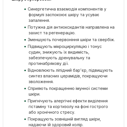
Синергетична взаємодія компонентів у
формулі заспокоює шкіру та усуває
запалення.
Потужна дія антиоксидантів направлена на
захист та регенерацію.
Зменшують почервоніння шкіри та свербіж.
Підвищують мікроциркуляцію і тонус
судин, знижують їх видимість,
забезпечують дренувальну та
протинабрякову дії.
Відновлюють ліпідний бар'єр, підвищують
синтез власних церамідів, покращуючи
зволоження.
Сприяють покращенню імунної системи
шкіри.
Пригнічують алергічні ефекти виділення
гістаміну та кортизолу на фоні гострого
або хронічного стресу.
Покращують зовнішній вигляд шкіри,
надаючи їй здоровий колір.