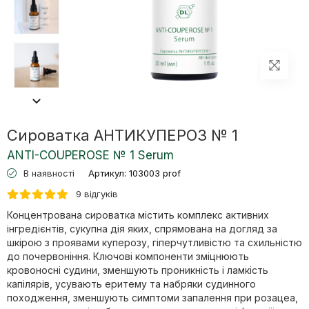
Сироватка АНТИКУПЕРОЗ № 1
АNTI-COUPEROSE № 1 Serum
В наявності
Артикул:
103003 prof
9 відгуків
Концентрована сироватка містить комплекс активних
інгредієнтів, сукупна дія яких, спрямована на догляд за
шкірою з проявами куперозу, гіперчутливістю та схильністю
до почервоніння. Ключові компоненти зміцнюють
кровоносні судини, зменшують проникність і ламкість
капілярів, усувають еритему та набряки судинного
походження, зменшують симптоми запалення при розацеа,