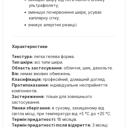
ультрафіолету;
зменшує почервоніння шкіри, усуває
капілярну сітку;
знижує алергічні реакції.
Характеристики
Текстура:
легка гелева форма.
Тип шкіри:
всі типи шкіри.
Область застосування:
обличчя, шия, декольте.
Вік:
немає вікових обмежень.
Класифікація:
професійний, домашній догляд.
Протипоказання:
індивідуальне несприйняття
компонентів.
Застереження:
тільки для зовнішнього
застосування.
Умови зберігання:
в сухому, захищеному від
світла місці, при температурі від +5 °С до +25 °С.
Термін придатності:
18 місяців.
Термін придатності після відкриття:
3 місяці.