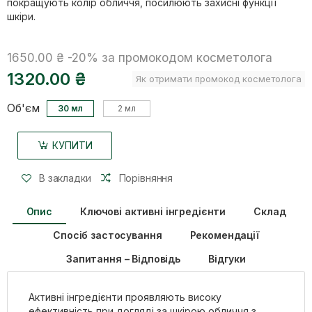
покращують колір обличчя, посилюють захисні функції
шкіри.
1650.00 ₴
-20%
за промокодом косметолога
1320.00 ₴
Як отримати промокод косметолога
Об'єм
30 мл
2 мл
КУПИТИ
В закладки
Порівняння
Опис
Ключові активні інгредієнти
Склад
Спосіб застосування
Рекомендації
Запитання – Відповідь
Відгуки
Активні інгредієнти проявляють високу
ефективність при догляді за шкірою обличчя з