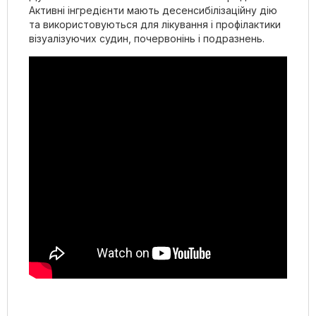
Активні інгредієнти мають десенсибілізаційну дію
та використовуються для лікування і профілактики
візуалізуючих судин, почервонінь і подразнень.