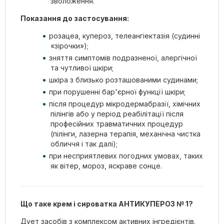
зволоження.
Показання до застосування:
розацеа, купероз, телеангіектазія (судинні
«зірочки»);
зняття симптомів подразненої, алергічної
та чутливої шкіри;
шкіра з близько розташованими судинами;
при порушенні бар'єрної функції шкіри;
після процедур мікродермабразії, хімічних
пілінгів або у період реабілітації після
професійних травматичних процедур
(пілінги, лазерна терапія, механічна чистка
обличчя і так далі);
при несприятлевих погодних умовах, таких
як вітер, мороз, яскраве сонце.
Що таке крем і сироватка АНТИКУПЕРОЗ № 1?
Дует засобів з комплексом активних інгредієнтів.