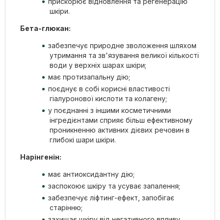
прискорює відновлення та регенерацію
шкіри.
Бета-глюкан:
забезпечує природне зволоження шляхом
утримання та зв'язування великої кількості
води у верхніх шарах шкіри;
має протизапальну дію;
поєднує в собі корисні властивості
гіалуронової кислоти та колагену;
у поєднанні з іншими косметичними
інгредієнтами сприяє більш ефективному
проникненню активних дієвих речовин в
глибокі шари шкіри.
Нарінгенін:
має антиоксидантну дію;
заспокоює шкіру та усуває запалення;
забезпечує ліфтинг-ефект, запобігає
старінню;
захищає шкіру від негативного впливу